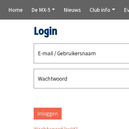
Home
De MX-5
Nieuws
Club info
E
Login
E-mail / Gebruikersnaam
Wachtwoord
Wachtwoord kwijt?