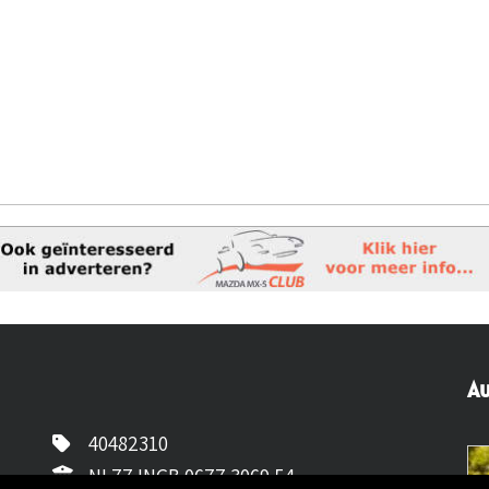
Au
40482310
NL77 INGB 0677 3069 54