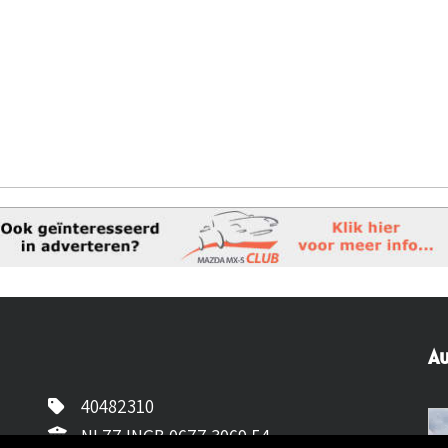
Au
40482310
NL77 INGB 0677 3069 54