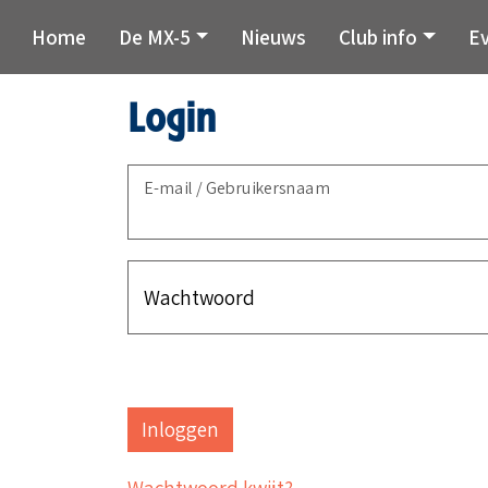
Home
De MX-5
Nieuws
Club info
E
Login
E-mail / Gebruikersnaam
Wachtwoord
Wachtwoord kwijt?