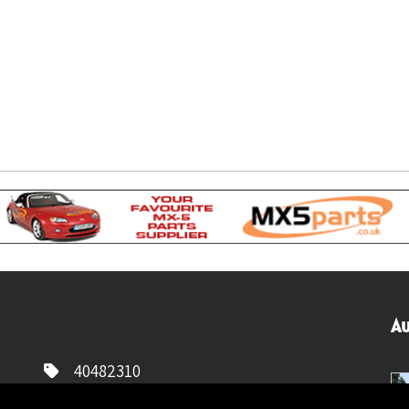
Au
40482310
NL77 INGB 0677 3069 54