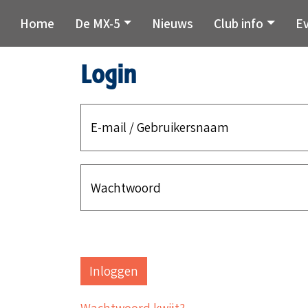
Home
De MX-5
Nieuws
Club info
E
Login
E-mail / Gebruikersnaam
Wachtwoord
Wachtwoord kwijt?