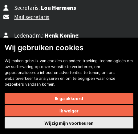
Secretaris:
Lou Hermens
Mail secretaris
Ledenadm.:
Henk Koning
Mail ledenadministratie
Wij gebruiken cookies
Wij maken gebruik van cookies en andere tracking-technologieën om
uw surfervaring op onze website te verbeteren, om
40482310
gepersonaliseerde inhoud en advertenties te tonen, om ons
NL77 INGB 0677 3069 54
websiteverkeer te analyseren en om te begrijpen waar onze
bezoekers vandaan komen.
Volg ons op Facebook
Volg ons op Instagram
Volg ons op YouTube
Volg ons:
Ik ga akkoord
Auto's van onze leden
Ik weiger
Wijzig mijn voorkeuren