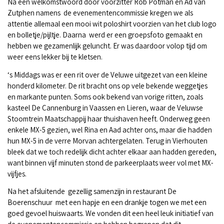
Na een welkomstwoord door voorzitter Rob Potman en Ad van
Zutphen namens
de evenementencommissie kregen we als
attentie allemaal een mooi wit poloshirt voorzien van het club logo
en bolletje/pijltje. Daarna
werd er een groepsfoto gemaakt en
hebben we gezamenlijk geluncht.
Er was daardoor volop tijd om
weer eens lekker bij te kletsen.
‘s Middags was er een rit over de Veluwe uitgezet van een kleine
honderd kilometer. De rit bracht ons op vele bekende weggetjes
en markante punten. Soms ook bekend van vorige ritten, zoals
kasteel De Cannenburg in Vaassen en Lieren, waar de Veluwse
Stoomtrein Maatschappij haar thuishaven heeft. Onderweg geen
enkele MX-5 gezien, wel Rina en Aad achter ons, maar die hadden
hun MX-5 in de verre Morvan achtergelaten. Terug in Vierhouten
bleek dat we toch redelijk dicht achter elkaar aan hadden gereden,
want binnen vijf minuten stond de parkeerplaats weer vol met MX-
vijfjes.
Na het afsluitende
gezellig samenzijn in restaurant De
Boerenschuur
met een hapje en een drankje togen we met een
goed gevoel huiswaarts. We vonden dit een heel leuk initiatief van