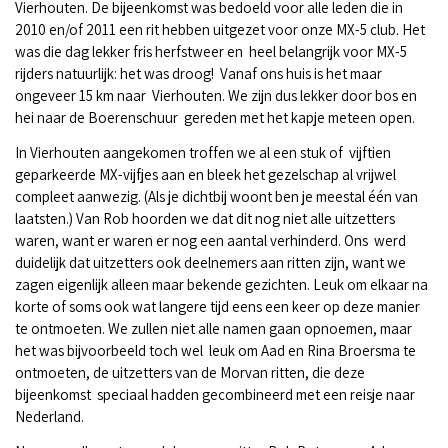
Vierhouten. De bijeenkomst was bedoeld voor alle leden die in
2010 en/of 2011 een rit hebben uitgezet voor onze MX-5 club. Het
was die dag lekker fris herfstweer en
heel belangrijk voor MX-5
rijders natuurlijk: het was droog!
Vanaf ons huis is het maar
ongeveer 15 km naar
Vierhouten. We zijn dus lekker door bos en
hei naar de Boerenschuur
gereden met het kapje meteen open.
In Vierhouten aangekomen troffen we al een stuk of
vijftien
geparkeerde MX-vijfjes aan en bleek het gezelschap al vrijwel
compleet aanwezig. (Als je dichtbij woont ben je meestal één van
laatsten.) Van Rob hoorden we dat dit nog niet alle uitzetters
waren, want er waren er nog een aantal verhinderd. Ons
werd
duidelijk dat uitzetters ook deelnemers aan ritten zijn, want we
zagen eigenlijk alleen maar bekende gezichten. Leuk om elkaar na
korte of soms ook wat langere tijd eens een keer op deze manier
te ontmoeten. We zullen niet alle namen gaan opnoemen, maar
het was bijvoorbeeld toch wel
leuk om Aad en Rina Broersma te
ontmoeten, de uitzetters van de Morvan ritten, die deze
bijeenkomst
speciaal hadden gecombineerd met een reisje naar
Nederland.