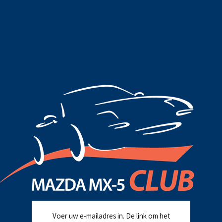
Voer uw e-mailadres in. De link om het