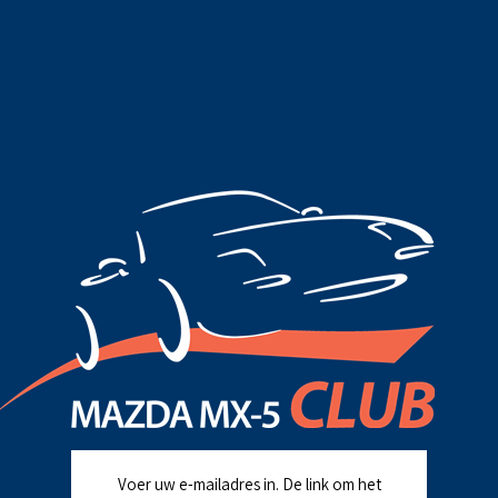
Voer uw e-mailadres in. De link om het