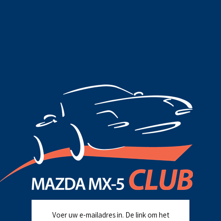
Voer uw e-mailadres in. De link om het