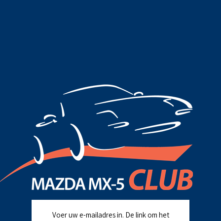
Voer uw e-mailadres in. De link om het