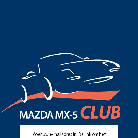
Voer uw e-mailadres in. De link om het