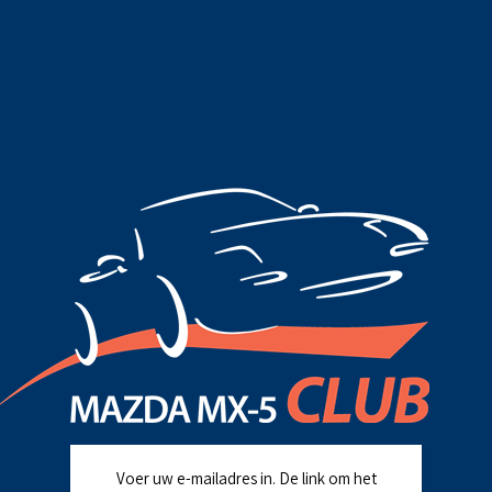
Voer uw e-mailadres in. De link om het