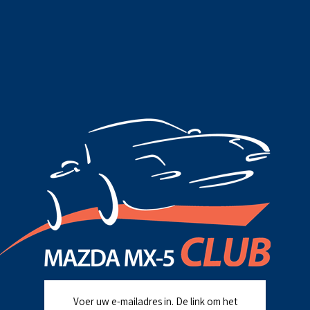
Voer uw e-mailadres in. De link om het