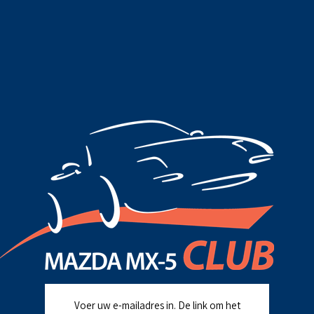
Voer uw e-mailadres in. De link om het