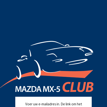
Voer uw e-mailadres in. De link om het