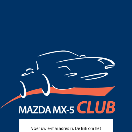
Voer uw e-mailadres in. De link om het