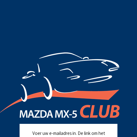
Voer uw e-mailadres in. De link om het