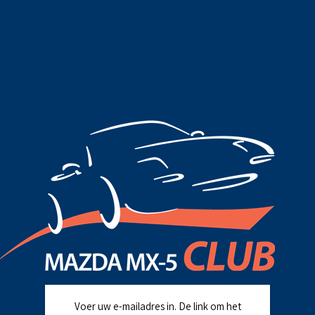
Voer uw e-mailadres in. De link om het