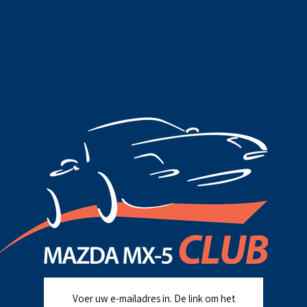
Voer uw e-mailadres in. De link om het