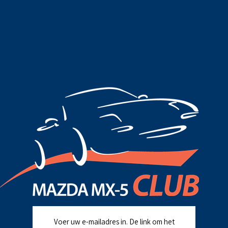
Voer uw e-mailadres in. De link om het