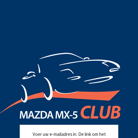
Voer uw e-mailadres in. De link om het