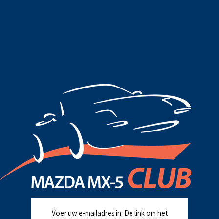
Voer uw e-mailadres in. De link om het