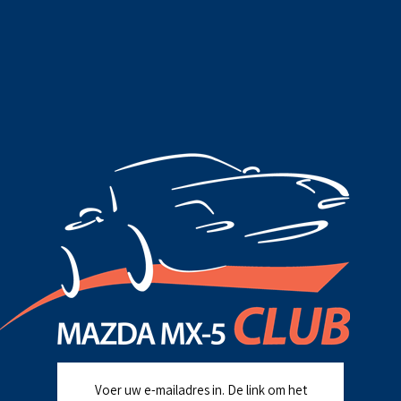
Voer uw e-mailadres in. De link om het