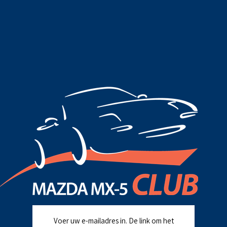
Voer uw e-mailadres in. De link om het