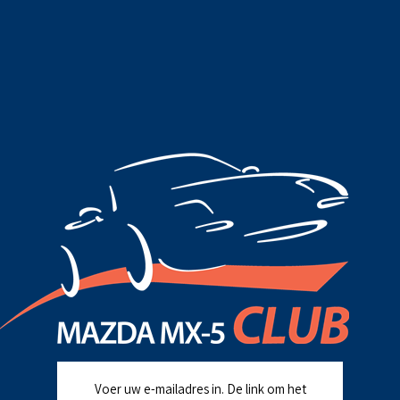
Voer uw e-mailadres in. De link om het