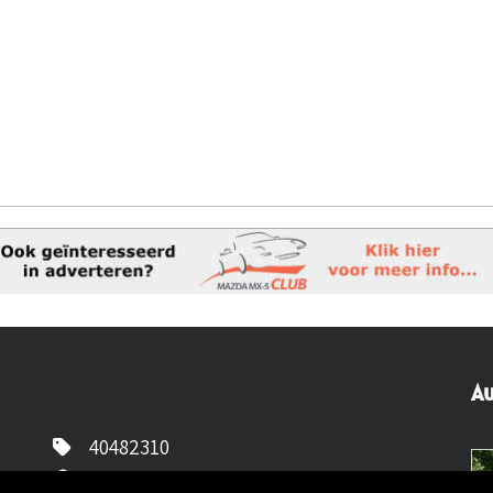
Au
40482310
NL77 INGB 0677 3069 54