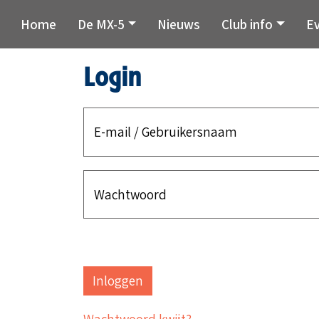
Home
De MX-5
Nieuws
Club info
E
Login
E-mail / Gebruikersnaam
Wachtwoord
Wachtwoord kwijt?