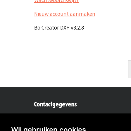
Nieuw account aanmaken
Bo Creator DXP v3.2.8
Contactgegevens
Secretaris:
Lou Hermens
Mail secretaris
Wij gebruiken cookies