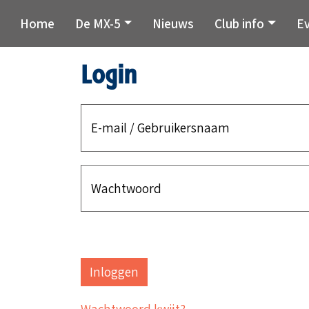
Home
De MX-5
Nieuws
Club info
E
Login
E-mail / Gebruikersnaam
Wachtwoord
Wachtwoord kwijt?