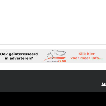
Au
40482310
NL77 INGB 0677 3069 54