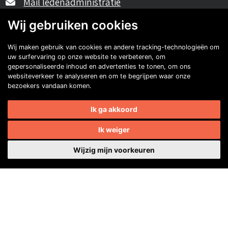
Mail ledenadministratie
Wij gebruiken cookies
40482310
Wij maken gebruik van cookies en andere tracking-technologieën om
uw surfervaring op onze website te verbeteren, om
NL77 INGB 0677 3069 54
gepersonaliseerde inhoud en advertenties te tonen, om ons
websiteverkeer te analyseren en om te begrijpen waar onze
Volg ons op Facebook
Volg ons op Instagram
Volg ons op YouTube
Volg ons:
bezoekers vandaan komen.
Auto's van onze leden
Ik ga akkoord
Ik weiger
Wijzig mijn voorkeuren
Erik Jak