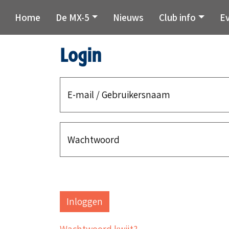
Home
De MX-5
Nieuws
Club info
E
Login
E-mail / Gebruikersnaam
Wachtwoord
Wachtwoord kwijt?