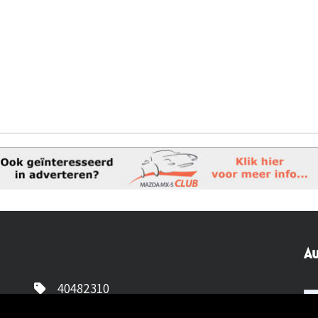
Au
40482310
NL77 INGB 0677 3069 54