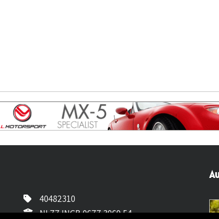
Au
40482310
NL77 INGB 0677 3069 54