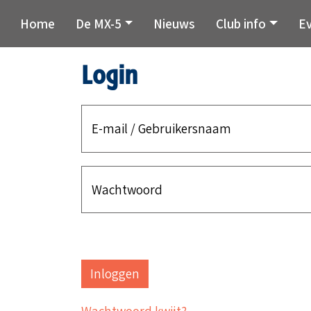
Home
De MX-5
Nieuws
Club info
E
Login
E-mail / Gebruikersnaam
Wachtwoord
Wachtwoord kwijt?