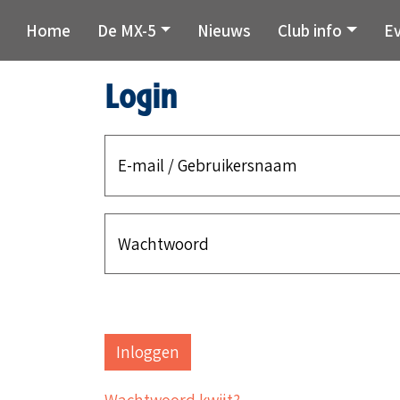
Home
De MX-5
Nieuws
Club info
E
Login
E-mail / Gebruikersnaam
Wachtwoord
Wachtwoord kwijt?