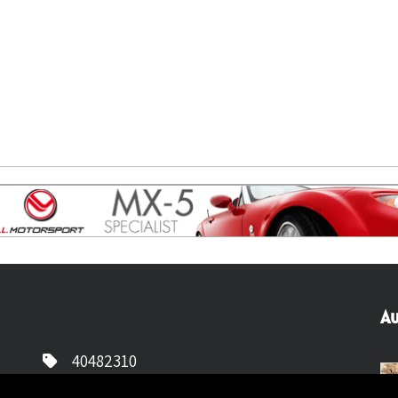
Au
40482310
NL77 INGB 0677 3069 54