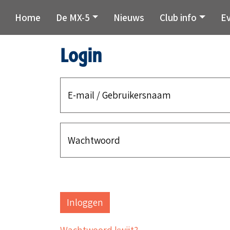
Home
De MX-5
Nieuws
Club info
E
Login
E-mail / Gebruikersnaam
Wachtwoord
Wachtwoord kwijt?