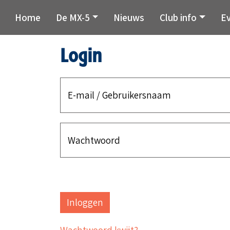
Home
De MX-5
Nieuws
Club info
E
Login
E-mail / Gebruikersnaam
Wachtwoord
Wachtwoord kwijt?