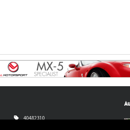
Au
40482310
NL77 INGB 0677 3069 54