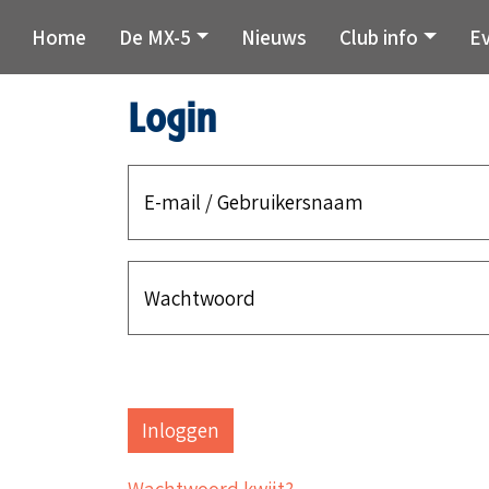
Home
De MX-5
Nieuws
Club info
E
Login
E-mail / Gebruikersnaam
Wachtwoord
Wachtwoord kwijt?