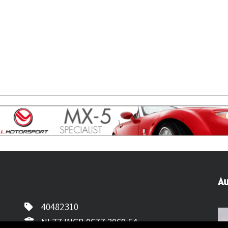
Au
40482310
NL77 INGB 0677 3069 54