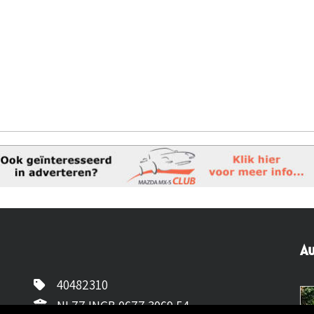
Au
40482310
NL77 INGB 0677 3069 54