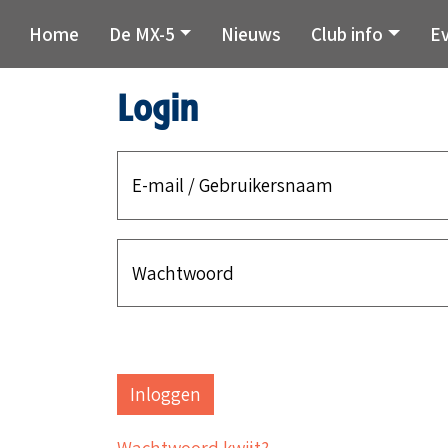
Home
De MX-5
Nieuws
Club info
E
Login
E-mail / Gebruikersnaam
Wachtwoord
Wachtwoord kwijt?