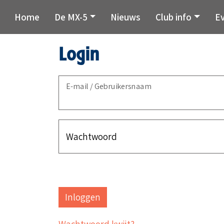
Home
De MX-5
Nieuws
Club info
E
Login
E-mail / Gebruikersnaam
Wachtwoord
Wachtwoord kwijt?