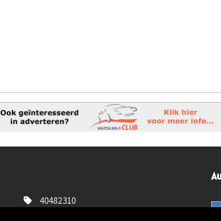
Au
40482310
NL77 INGB 0677 3069 54