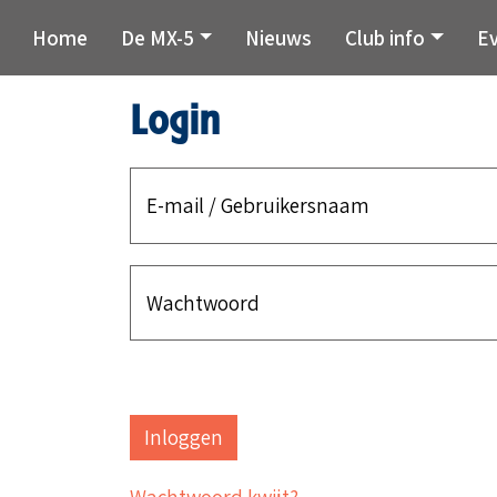
Home
De MX-5
Nieuws
Club info
E
Login
E-mail / Gebruikersnaam
Wachtwoord
Wachtwoord kwijt?