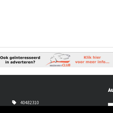
Au
40482310
NL77 INGB 0677 3069 54