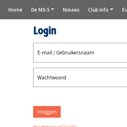
Home
De MX-5
Nieuws
Club info
E
Login
E-mail / Gebruikersnaam
Wachtwoord
Wachtwoord kwijt?