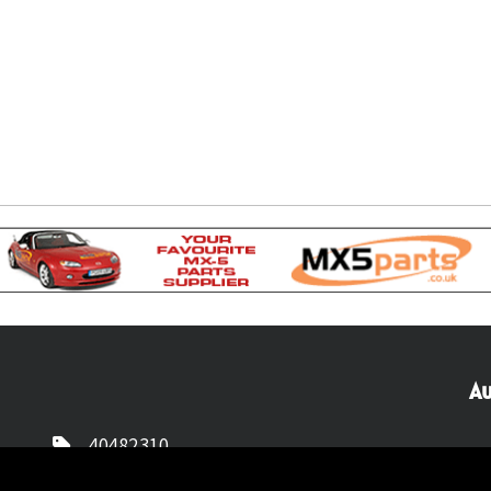
Au
40482310
NL77 INGB 0677 3069 54