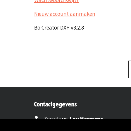
Nieuw account aanmaken
Bo Creator DXP v3.2.8
Contactgegevens
Secretaris:
Lou Hermens
Mail secretaris