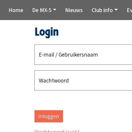
Home
De MX-5
Nieuws
Club info
E
Login
E-mail / Gebruikersnaam
Wachtwoord
Wachtwoord kwijt?