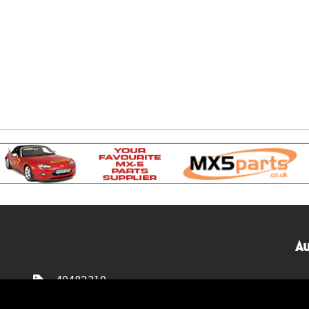
Au
40482310
NL77 INGB 0677 3069 54