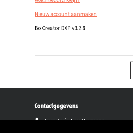
Nieuw account aanmaken
Bo Creator DXP v3.2.8
Contactgegevens
Secretaris:
Lou Hermens
Mail secretaris