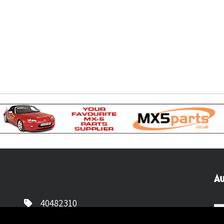
Au
40482310
NL77 INGB 0677 3069 54