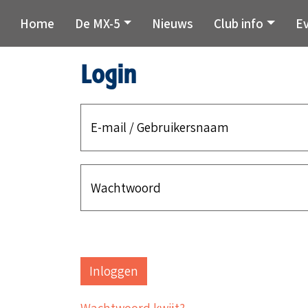
Home
De MX-5
Nieuws
Club info
E
Login
E-mail / Gebruikersnaam
Wachtwoord
Wachtwoord kwijt?