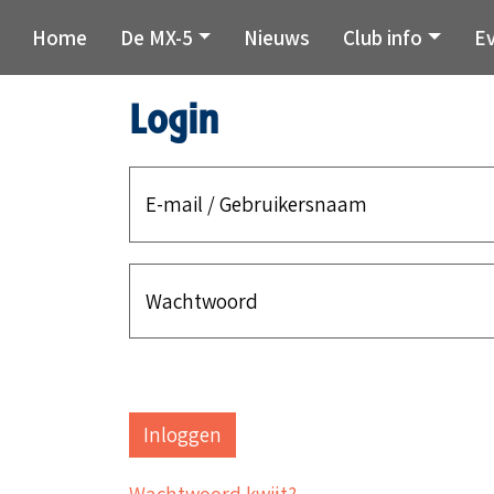
Home
De MX-5
Nieuws
Club info
E
Login
E-mail / Gebruikersnaam
Wachtwoord
Wachtwoord kwijt?