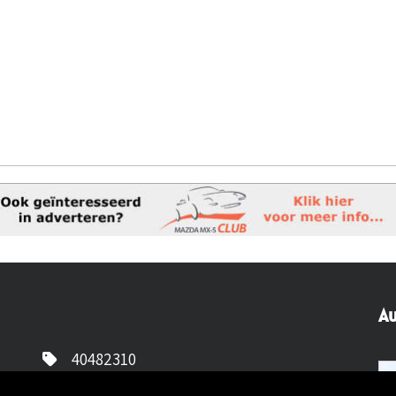
Au
40482310
NL77 INGB 0677 3069 54