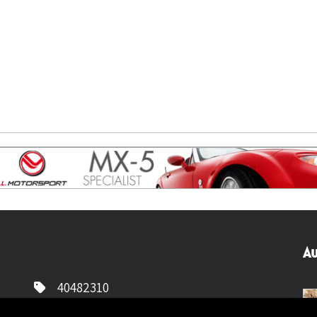
Au
40482310
NL77 INGB 0677 3069 54