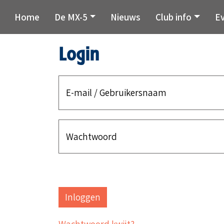
Home
De MX-5
Nieuws
Club info
E
Login
E-mail / Gebruikersnaam
Wachtwoord
Wachtwoord kwijt?