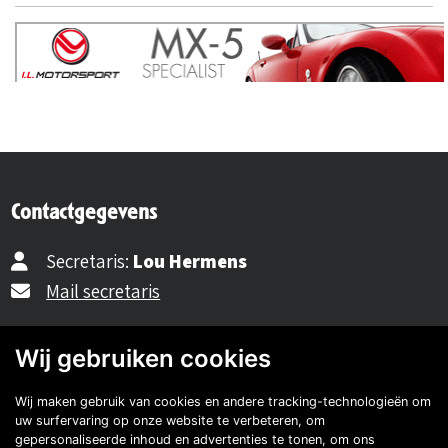
Contactgegevens
Secretaris:
Lou Hermens
Mail secretaris
Ledenadm.:
Henk Koning
Wij gebruiken cookies
Mail ledenadministratie
Wij maken gebruik van cookies en andere tracking-technologieën om
uw surfervaring op onze website te verbeteren, om
gepersonaliseerde inhoud en advertenties te tonen, om ons