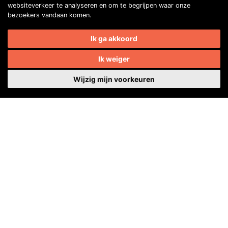
websiteverkeer te analyseren en om te begrijpen waar onze
40482310
bezoekers vandaan komen.
NL77 INGB 0677 3069 54
Ik ga akkoord
Volg ons op Facebook
Volg ons op Instagram
Volg ons op YouTube
Volg ons:
Ik weiger
Auto's van onze leden
Wijzig mijn voorkeuren
Samuel Schelling
Copyright © 2026 | Made with
Contact
by
BO. Be Original
International
Adverteren