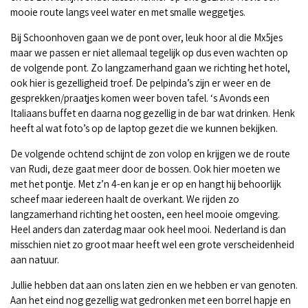
mooie route langs veel water en met smalle weggetjes.
Bij Schoonhoven gaan we de pont over, leuk hoor al die Mx5jes
maar we passen er niet allemaal tegelijk op dus even wachten op
de volgende pont. Zo langzamerhand gaan we richting het hotel,
ook hier is gezelligheid troef. De pelpinda’s zijn er weer en de
gesprekken/praatjes komen weer boven tafel. ‘s Avonds een
Italiaans buffet en daarna nog gezellig in de bar wat drinken. Henk
heeft al wat foto’s op de laptop gezet die we kunnen bekijken.
De volgende ochtend schijnt de zon volop en krijgen we de route
van Rudi, deze gaat meer door de bossen. Ook hier moeten we
met het pontje. Met z’n 4-en kan je er op en hangt hij behoorlijk
scheef maar iedereen haalt de overkant. We rijden zo
langzamerhand richting het oosten, een heel mooie omgeving.
Heel anders dan zaterdag maar ook heel mooi. Nederland is dan
misschien niet zo groot maar heeft wel een grote verscheidenheid
aan natuur.
Jullie hebben dat aan ons laten zien en we hebben er van genoten.
Aan het eind nog gezellig wat gedronken met een borrel hapje en