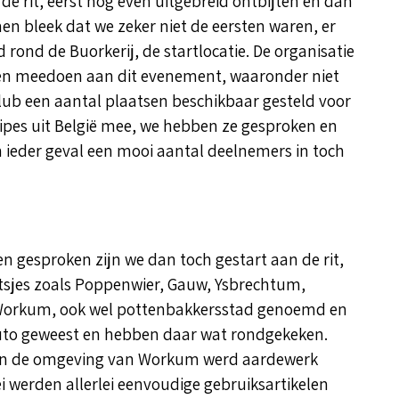
 rit, eerst nog even uitgebreid ontbijten en dan
en bleek dat we zeker niet de eersten waren, er
 rond de Buorkerij, de startlocatie. De organisatie
en meedoen aan dit evenement, waaronder niet
lub een aantal plaatsen beschikbaar gesteld voor
ipes uit België mee, we hebben ze gesproken en
 In ieder geval een mooi aantal deelnemers in toch
 gesproken zijn we dan toch gestart aan de rit,
tsjes zoals Poppenwier, Gauw, Ysbrechtum,
n Workum, ook wel pottenbakkersstad genoemd en
e auto geweest en hebben daar wat rondgekeken.
i in de omgeving van Workum werd aardewerk
 werden allerlei eenvoudige gebruiksartikelen