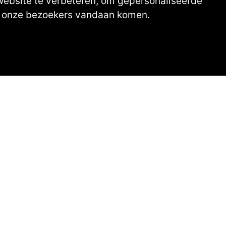
website te verbeteren, om gepersonaliseerde
ar onze bezoekers vandaan komen.
to's van onze leden
rt Oost