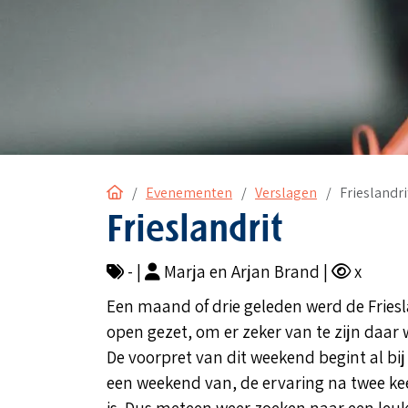
Home
Evenementen
Verslagen
Frieslandri
Frieslandrit
- |
Marja en Arjan Brand |
x
Een maand of drie geleden werd de Friesla
open gezet, om er zeker van te zijn daar 
De voorpret van dit weekend begint al bij
een weekend van, de ervaring na twee kee
is. Dus meteen weer zoeken naar een leuk h