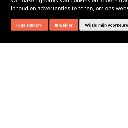
Wij maken gebruik van cookies en andere tra
inhoud en advertenties te tonen, om ons web
Ik ga akkoord
Ik weiger
Wijzig mijn voorkeur
Contactgegevens
Secretaris:
Lou Hermens
Mail secretaris
Ledenadm.:
Henk Koning
Mail ledenadministratie