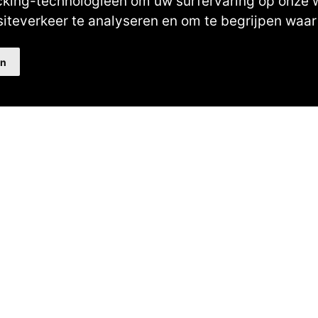
cking-technologieën om uw surfervaring op onze 
siteverkeer te analyseren en om te begrijpen wa
en
Au
40482310
NL77 INGB 0677 3069 54
Volg ons op Facebook
Volg ons op Instagram
Volg ons op YouTube
Volg ons:
Be