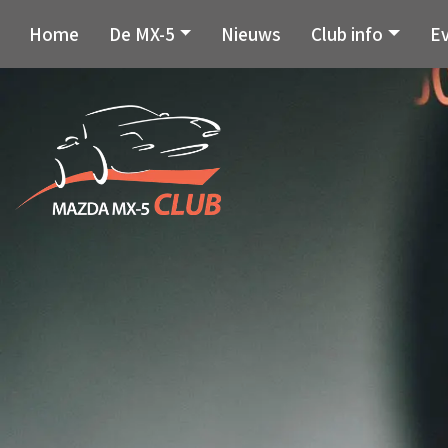
Home
De MX-5
Nieuws
Club info
E