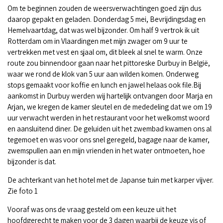
Om te beginnen zouden de weersverwachtingen goed zijn dus
daarop gepakt en geladen. Donderdag 5 mei, Bevrijdingsdag en
Hemelvaartdag, dat was wel bijzonder. Om half 9 vertrok ik uit
Rotterdam om in Vlaardingen met mijn zwager om 9 uur te
vertrekken met vest en sjaal om, dit bleek al snel te warm. Onze
route zou binnendoor gaan naar het pittoreske Durbuy in België,
waar we rond de klok van 5 uur aan wilden komen. Onderweg
stops gemaakt voor koffie en lunch en jawel helaas ook file.Bij
aankomst in Durbuy werden wij hartelijk ontvangen door Marja en
Arjan, we kregen de kamer sleutel en de mededeling dat we om 19
uur verwacht werden in het restaurant voor het welkomst woord
en aansluitend diner. De geluiden uit het zwembad kwamen ons al
tegemoet en was voor ons snel geregeld, bagage naar de kamer,
zwemspullen aan en mijn vrienden in het water ontmoeten, hoe
bijzonder is dat.
De achterkant van het hotel met de Japanse tuin met karper vijver.
Zie foto 1
Vooraf was ons de vraag gesteld om een keuze uit het
hoofdgerecht te maken voor de 3 dagen waarbij de keuze vis of