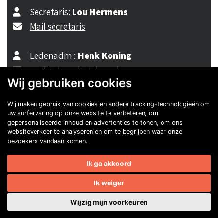
Secretaris:
Lou Hermens
Mail secretaris
Ledenadm.:
Henk Koning
Mail ledenadministratie
Wij gebruiken cookies
Wij maken gebruik van cookies en andere tracking-technologieën om
40482310
uw surfervaring op onze website te verbeteren, om
gepersonaliseerde inhoud en advertenties te tonen, om ons
NL77 INGB 0677 3069 54
websiteverkeer te analyseren en om te begrijpen waar onze
bezoekers vandaan komen.
Volg ons op Facebook
Volg ons op Instagram
Volg ons op YouTube
Volg ons:
Ik ga akkoord
Auto's van onze leden
Ik weiger
Wijzig mijn voorkeuren