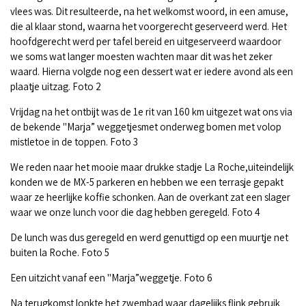
vlees was. Dit resulteerde, na het welkomst woord, in een amuse,
die al klaar stond, waarna het voorgerecht geserveerd werd. Het
hoofdgerecht werd per tafel bereid en uitgeserveerd waardoor
we soms wat langer moesten wachten maar dit was het zeker
waard. Hierna volgde nog een dessert wat er iedere avond als een
plaatje uitzag. Foto 2
Vrijdag na het ontbijt was de 1e rit van 160 km uitgezet wat ons via
de bekende "Marja” weggetjesmet onderweg bomen met volop
mistletoe in de toppen. Foto 3
We reden naar het mooie maar drukke stadje La Roche,uiteindelijk
konden we de MX-5 parkeren en hebben we een terrasje gepakt
waar ze heerlijke koffie schonken. Aan de overkant zat een slager
waar we onze lunch voor die dag hebben geregeld. Foto 4
De lunch was dus geregeld en werd genuttigd op een muurtje net
buiten la Roche. Foto 5
Een uitzicht vanaf een "Marja”weggetje. Foto 6
Na terugkomst lonkte het zwembad waar dagelijks flink gebruik