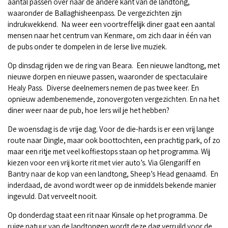
aantal passen over naar de andere kant van de landtong,
waaronder de Ballaghisheenpass. De vergezichten zijn
indrukwekkend. Na weer een voortreffelijk diner gaat een aantal
mensen naar het centrum van Kenmare, om zich daar in één van
de pubs onder te dompelen in de Ierse live muziek.
Op dinsdag rijden we de ring van Beara. Een nieuwe landtong, met
nieuwe dorpen en nieuwe passen, waaronder de spectaculaire
Healy Pass. Diverse deelnemers nemen de pas twee keer. En
opnieuw adembenemende, zonovergoten vergezichten. En na het
diner weer naar de pub, hoe Iers wil je het hebben?
De woensdag is de vrije dag. Voor de die-hards is er een vrij lange
route naar Dingle, maar ook boottochten, een prachtig park, of zo
maar een ritje met veel koffiestops staan op het programma. Wij
kiezen voor een vrij korte rit met vier auto’s. Via Glengariff en
Bantry naar de kop van een landtong, Sheep’s Head genaamd. En
inderdaad, de avond wordt weer op de inmiddels bekende manier
ingevuld. Dat verveelt nooit.
Op donderdag staat een rit naar Kinsale op het programma. De
ruige natuur van de landtongen wordt deze dag verruild voor de