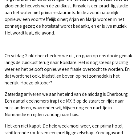
glooiende heuvels van de zuidkust. Kinsale is een prachtig stadje
aan het water met prima restaurants. In de avond natuurlijk
opnieuw een voortreffelijk diner; Arjan en Marja worden in het
zonnetje gezet; de hotelstaf wordt bedankt, en er is live muziek.
Het wordt laat, die avond.
Op vrijdag 2 oktober checken we uit, en gaan op ons dooie gemak
langs de zuidkust terug naar Rosslare. Het is nog steeds prachtig
weer en het belooft opnieuw een fraaie overtocht te worden. En
dat wordt het ook, bladstil en boven op het zonnedek is het
heerlijk. Hoezo oktober?
Zaterdag arriveren we aan het eind van de middag is Cherbourg.
Een aantal deelnemers trapt de MX-5 op de staart en rijdt naar
huis; anderen, waaronder wij, blijven nog een nachtje in
Normandië en rijden zondag naar huis.
Het kon niet kapot. De hele week mooi weer, een prima hotel,
schitterende routes en een prettig gezelschap. Zondagavond