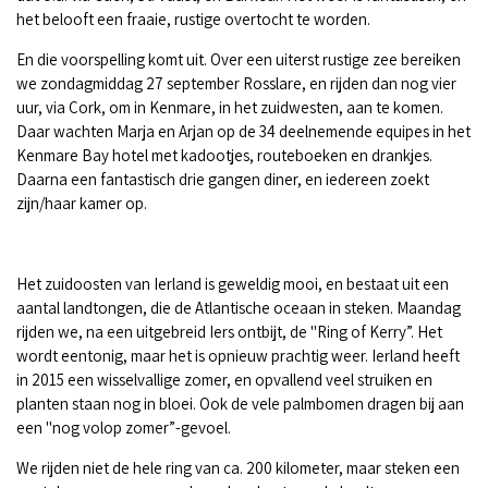
het belooft een fraaie, rustige overtocht te worden.
En die voorspelling komt uit. Over een uiterst rustige zee bereiken
we zondagmiddag 27 september Rosslare, en rijden dan nog vier
uur, via Cork, om in Kenmare, in het zuidwesten, aan te komen.
Daar wachten Marja en Arjan op de 34 deelnemende equipes in het
Kenmare Bay hotel met kadootjes, routeboeken en drankjes.
Daarna een fantastisch drie gangen diner, en iedereen zoekt
zijn/haar kamer op.
Het zuidoosten van Ierland is geweldig mooi, en bestaat uit een
aantal landtongen, die de Atlantische oceaan in steken. Maandag
rijden we, na een uitgebreid Iers ontbijt, de "Ring of Kerry”. Het
wordt eentonig, maar het is opnieuw prachtig weer. Ierland heeft
in 2015 een wisselvallige zomer, en opvallend veel struiken en
planten staan nog in bloei. Ook de vele palmbomen dragen bij aan
een "nog volop zomer”-gevoel.
We rijden niet de hele ring van ca. 200 kilometer, maar steken een