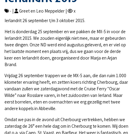
- |
Greet en Leo Meppelder |
x
Ierlandrit 26 september t/m 3 oktober 2015.
Het is donderdag 25 september en we pakken de MX-5 in voor de
Ierlandrit 2015. We zouden eigenlijk niet mee, maar er gebeurden
twee dingen. Onze ND werd eind augustus geleverd, en er viel op
het laatste moment een plaats vrij, dus we gaan voor de derde
keer een Ierlandrit doen, georganiseerd door Marja en Arjan
Brand.
Vrijdag 26 september trappen we de MX-5 aan, die dan ruim 1.000
kilometer ervaring heeft, en zetten koers richting Cherbourg, daar
vandaan zullen we zaterdagavond met de Cruise Ferry "Oscar
Wilde” naar Rosslare varen, in het zuidoosten van Ierland. Maar
eerst borrelen, eten en overnachten we erg gezellig met twee
andere koppels in Abbeville.
Omdat we pas in de avond uit Cherbourg vertrekken, hebben we
e
zaterdag de 26
een hele dag om in Cherbourg te komen. Wij doen
dat o.a. via Caen, St. Vaast, en Barfleur. Het weer is fantastisch, en