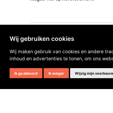
Wij gebruiken cookies
Wij maken gebruik van cookies en andere tra
inhoud en advertenties te tonen, om ons web
Contactgegevens
Ik ga akkoord
Ik weiger
Wijzig mijn voorkeur
Secretaris:
Lou Hermens
Mail secretaris
Ledenadm.:
Henk Koning
Mail ledenadministratie