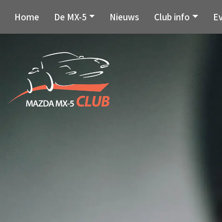
Home
De MX-5
Nieuws
Club info
E