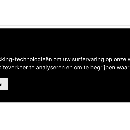
cking-technologieën om uw surfervaring op onze 
siteverkeer te analyseren en om te begrijpen wa
Au
en
40482310
NL77 INGB 0677 3069 54
Volg ons op Facebook
Volg ons op Instagram
Volg ons op YouTube
Volg ons: