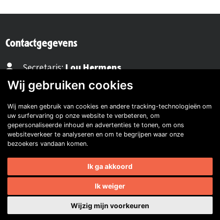
Contactgegevens
Secretaris:
Lou Hermens
Mail secretaris
Wij gebruiken cookies
Wij maken gebruik van cookies en andere tracking-technologieën om
Ledenadm.:
Henk Koning
uw surfervaring op onze website te verbeteren, om
Mail ledenadministratie
gepersonaliseerde inhoud en advertenties te tonen, om ons
websiteverkeer te analyseren en om te begrijpen waar onze
bezoekers vandaan komen.
40482310
Ik ga akkoord
NL77 INGB 0677 3069 54
Ik weiger
Volg ons op Facebook
Volg ons op Instagram
Volg ons op YouTube
Volg ons:
Wijzig mijn voorkeuren