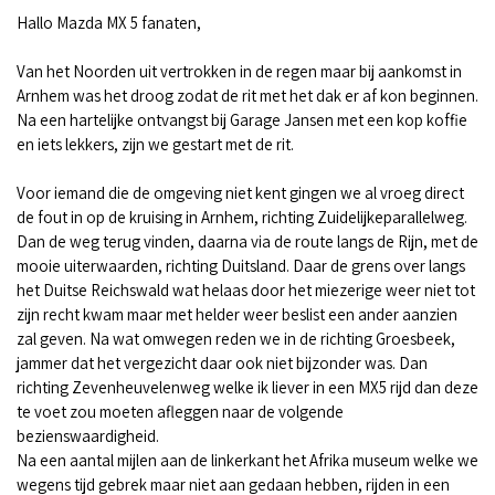
Hallo Mazda MX 5 fanaten,
Van het Noorden uit vertrokken in de regen maar bij aankomst in
Arnhem was het droog zodat de rit met het dak er af kon beginnen.
Na een hartelijke ontvangst bij Garage Jansen met een kop koffie
en iets lekkers, zijn we gestart met de rit.
Voor iemand die de omgeving niet kent gingen we al vroeg direct
de fout in op de kruising in Arnhem, richting Zuidelijkeparallelweg.
Dan de weg terug vinden, daarna via de route langs de Rijn, met de
mooie uiterwaarden, richting Duitsland. Daar de grens over langs
het Duitse Reichswald wat helaas door het miezerige weer niet tot
zijn recht kwam maar met helder weer beslist een ander aanzien
zal geven. Na wat omwegen reden we in de richting Groesbeek,
jammer dat het vergezicht daar ook niet bijzonder was. Dan
richting Zevenheuvelenweg welke ik liever in een MX5 rijd dan deze
te voet zou moeten afleggen naar de volgende
bezienswaardigheid.
Na een aantal mijlen aan de linkerkant het Afrika museum welke we
wegens tijd gebrek maar niet aan gedaan hebben, rijden in een