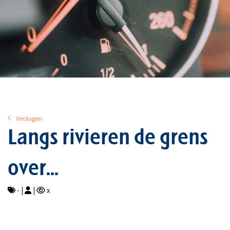
Verslagen
Langs rivieren de grens
over...
- |
|
x