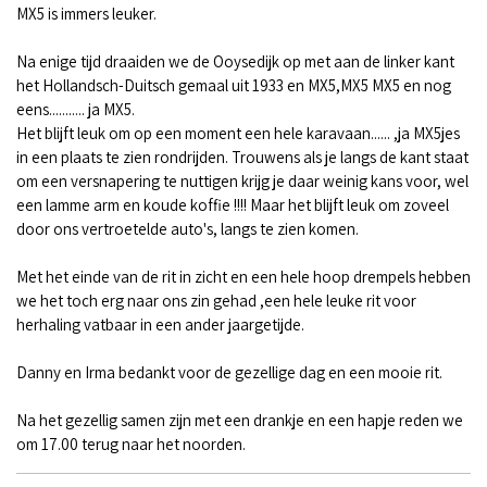
MX5 is immers leuker.
Na enige tijd draaiden we de Ooysedijk op met aan de linker kant
het Hollandsch-Duitsch gemaal uit 1933 en MX5,MX5 MX5 en nog
eens........... ja MX5.
Het blijft leuk om op een moment een hele karavaan...... ,ja MX5jes
in een plaats te zien rondrijden. Trouwens als je langs de kant staat
om een versnapering te nuttigen krijg je daar weinig kans voor, wel
een lamme arm en koude koffie !!!! Maar het blijft leuk om zoveel
door ons vertroetelde auto's, langs te zien komen.
Met het einde van de rit in zicht en een hele hoop drempels hebben
we het toch erg naar ons zin gehad ,een hele leuke rit voor
herhaling vatbaar in een ander jaargetijde.
Danny en Irma bedankt voor de gezellige dag en een mooie rit.
Na het gezellig samen zijn met een drankje en een hapje reden we
om 17.00 terug naar het noorden.