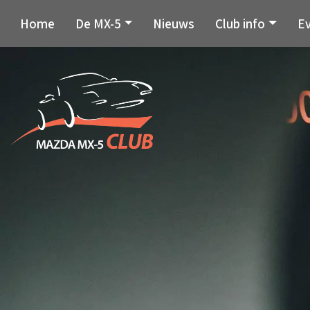
Home
De MX-5
Nieuws
Club info
E