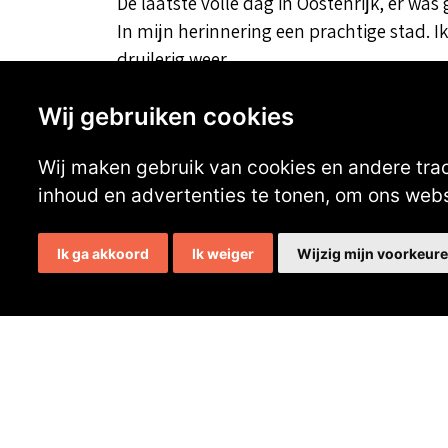
De laatste volle dag in Oostenrijk, er was 
In mijn herinnering een prachtige stad. I
druilerig weer.
Huib Jan van Dam
Wij gebruiken cookies
Wij maken gebruik van cookies en andere tra
inhoud en advertenties te tonen, om ons web
Reageer hier op het evenement:
Ik ga akkoord
Ik weiger
Wijzig mijn voorkeur