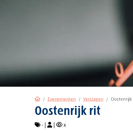
Home
Evenementen
Verslagen
Oostenrijk 
Oostenrijk rit
- |
|
x