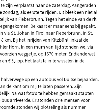
e zijn verplaatst naar de zaterdag. Aangeraden
 zondag, als eerste te rijden. Dit bleek een niet al
elijk van Fieberbrunn. Tegen het einde van de rit
tegengekomen. De kaart er maar eens bij gepakt.
in via St. Johan in Tirol naar Fieberbrunn. In St.
8 km. Bij het inrijden van Kitzbühl linksaf de
er Horn. In een mum van tijd stonden we, via
oorzien weggetje, op 1670 meter. Er diende wel
en € 3,- pp. Het laatste in te wisselen in de
e halverwege op een autobus vol Duitse bejaarden.
aan de kant om mij te laten passeren. Zijn
delijk. Na wat foto’s te hebben gemaakt stapten
e bus arriveerde. Er stonden drie mensen voor
stroomde stonden wij plotseling als nummer