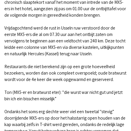
chronisch slaaptekort vanaf het moment van intrede van de MX5-
ers in het hotel, aangezien zij pas om 01.00 uur de ontbijttafel voor
de volgende morgen in gereedheid konden brengen.
Vrijdagochtend werd de rust in Usseln ruw verstoord door de
eerste MX5-ers die al om 07.30 uur aan het ontbijt zaten om
vervolgens te beginnen aan een veldtocht van 240 km. Deze tocht
leidde een colonne van MX5-en via diverse kastelen, uitkijkpunten
en natuurlijk Hercules (Kassel) terug naar Usseln.
Restaurants die niet berekend zijn op een grote hoeveelheid
bezoekers, worden dan ook compleet overspoeld; oude bratwurst
wordt voor de 4e keer die week opgewarmd en geserveerd.
Ton (MX5-er en bratwurst eter): "die wurst war nicht gut und jetzt
bin ich ein bisschen misselijk”
Ondanks het soms erg slechte weer viel een tweetal "stevig”
doorrijdende MX5-ers op door het halsstarrig open houden van de
kap waarbij zelfs in T-shirt werd gereden, ondanks de redelijk lage
temperatuur. Vanuit betrouwbare bron is echter vernomen dat