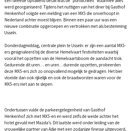
Een tweede opvallend detail was de "puntlichkeit” waarmee alles
werd georganiseerd. Tijdens het nuttigen van het diner bij Gasthof
Henkenhof volgde een melding van een MX5 die onverhoopt in
Nederland achter moest blijven. Binnen een paar uur was een
nieuwe combinatie opgeroepen en vertrokken met als bestemming
Usseln.
Donderdagmiddag, centrale plein te Usseln: er zijn een aantal MX5-
ers gesignaleerd bij de diverse Hemelvaart festiviteiten waarbij
vooral het opzetten van de Hemelvaartsboom de aandacht trok.
Gedurende dit uren… en uren…durende opzetten, probeerden
deze MX5-ers zich zo onopvallend mogelijk te gedragen. Het bier
vloeide dan ook rijkelijk en ook de braadworsten waren voor de
MX5-ers niet aan te slepen.
Ondertussen vulde de parkeergelegenheid van Gasthof
Henkenhof zich met MX5-en en werd zelfs de weide achter het
hotel gevuld met Mazda’s. Dit laatste werd onder leiding van de
vrouwelijke partner van Adje met een zodanige finesse uitgevoerd,