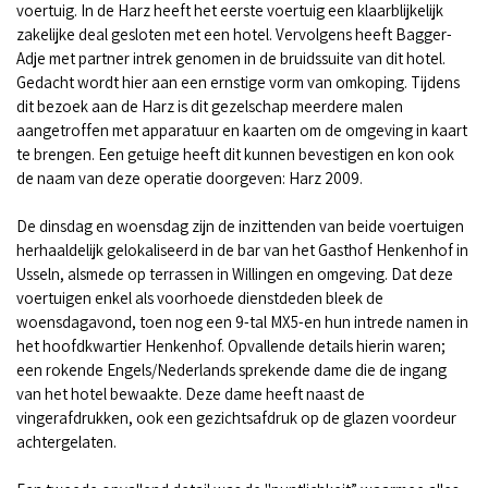
voertuig. In de Harz heeft het eerste voertuig een klaarblijkelijk
zakelijke deal gesloten met een hotel. Vervolgens heeft Bagger-
Adje met partner intrek genomen in de bruidssuite van dit hotel.
Gedacht wordt hier aan een ernstige vorm van omkoping. Tijdens
dit bezoek aan de Harz is dit gezelschap meerdere malen
aangetroffen met apparatuur en kaarten om de omgeving in kaart
te brengen. Een getuige heeft dit kunnen bevestigen en kon ook
de naam van deze operatie doorgeven: Harz 2009.
De dinsdag en woensdag zijn de inzittenden van beide voertuigen
herhaaldelijk gelokaliseerd in de bar van het Gasthof Henkenhof in
Usseln, alsmede op terrassen in Willingen en omgeving. Dat deze
voertuigen enkel als voorhoede dienstdeden bleek de
woensdagavond, toen nog een 9-tal MX5-en hun intrede namen in
het hoofdkwartier Henkenhof. Opvallende details hierin waren;
een rokende Engels/Nederlands sprekende dame die de ingang
van het hotel bewaakte. Deze dame heeft naast de
vingerafdrukken, ook een gezichtsafdruk op de glazen voordeur
achtergelaten.