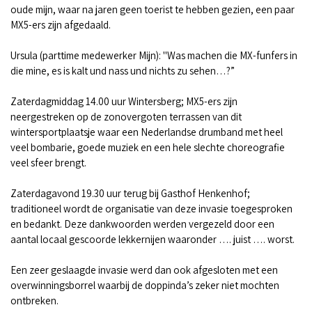
oude mijn, waar na jaren geen toerist te hebben gezien, een paar
MX5-ers zijn afgedaald.
Ursula (parttime medewerker Mijn): "Was machen die MX-funfers in
die mine, es is kalt und nass und nichts zu sehen…?”
Zaterdagmiddag 14.00 uur Wintersberg; MX5-ers zijn
neergestreken op de zonovergoten terrassen van dit
wintersportplaatsje waar een Nederlandse drumband met heel
veel bombarie, goede muziek en een hele slechte choreografie
veel sfeer brengt.
Zaterdagavond 19.30 uur terug bij Gasthof Henkenhof;
traditioneel wordt de organisatie van deze invasie toegesproken
en bedankt. Deze dankwoorden werden vergezeld door een
aantal locaal gescoorde lekkernijen waaronder …. juist …. worst.
Een zeer geslaagde invasie werd dan ook afgesloten met een
overwinningsborrel waarbij de doppinda’s zeker niet mochten
ontbreken.