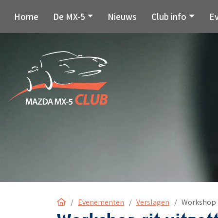
Home
De MX-5
Nieuws
Club info
E
Home
Evenementen
Verslagen
Workshop r