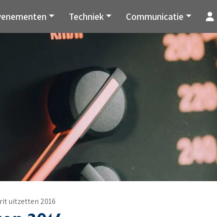
venementen
Techniek
Communicatie
it uitzetten 2016